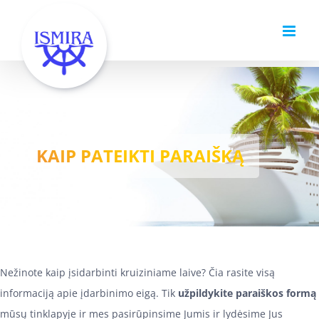
Skip
to
content
KAIP PATEIKTI PARAIŠKĄ
Nežinote kaip įsidarbinti kruiziniame laive? Čia rasite visą
informaciją apie įdarbinimo eigą. Tik
užpildykite paraiškos formą
mūsų tinklapyje ir mes pasirūpinsime Jumis ir lydėsime Jus